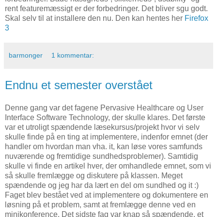
rent featuremæssigt er der forbedringer. Det bliver sgu godt.
Skal selv til at installere den nu. Den kan hentes her
Firefox
3
barmonger
1 kommentar:
Endnu et semester overstået
Denne gang var det fagene Pervasive Healthcare og User
Interface Software Technology, der skulle klares. Det første
var et utroligt spændende læsekursus/projekt hvor vi selv
skulle finde på en ting at implementere, indenfor emnet (der
handler om hvordan man vha. it, kan løse vores samfunds
nuværende og fremtidige sundhedsproblemer). Samtidig
skulle vi finde en artikel hver, der omhandlede emnet, som vi
så skulle fremlægge og diskutere på klassen. Meget
spændende og jeg har da lært en del om sundhed og it :)
Faget blev bestået ved at implementere og dokumentere en
løsning på et problem, samt at fremlægge denne ved en
minikonference. Det sidste fag var knap så spændende, et