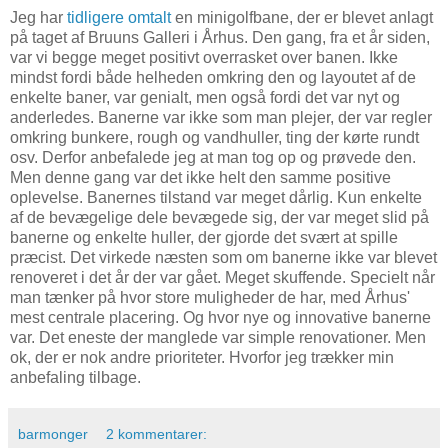
Jeg har
tidligere omtalt
en minigolfbane, der er blevet anlagt
på taget af Bruuns Galleri i Århus. Den gang, fra et år siden,
var vi begge meget positivt overrasket over banen. Ikke
mindst fordi både helheden omkring den og layoutet af de
enkelte baner, var genialt, men også fordi det var nyt og
anderledes. Banerne var ikke som man plejer, der var regler
omkring bunkere, rough og vandhuller, ting der kørte rundt
osv. Derfor anbefalede jeg at man tog op og prøvede den.
Men denne gang var det ikke helt den samme positive
oplevelse. Banernes tilstand var meget dårlig. Kun enkelte
af de bevægelige dele bevægede sig, der var meget slid på
banerne og enkelte huller, der gjorde det svært at spille
præcist. Det virkede næsten som om banerne ikke var blevet
renoveret i det år der var gået. Meget skuffende. Specielt når
man tænker på hvor store muligheder de har, med Århus'
mest centrale placering. Og hvor nye og innovative banerne
var. Det eneste der manglede var simple renovationer. Men
ok, der er nok andre prioriteter. Hvorfor jeg trækker min
anbefaling tilbage.
barmonger
2 kommentarer: