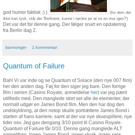
god humor faktisk :) )
(for dem der
ikke kan tysk, står der 'Berlinere, kunne i tænke jer at se en mur igen?')
Det var det for denne gang. Der følger snart en opdatering
fra Berlin dag 2.
barmonger
1 kommentar:
Quantum of Failure
Bah! Vi var inde og se Quantum of Solace (den nye 007 film)
her den anden dag. Føj for den siger jeg bare. Den forrige
film i serien (Casino Royale, anmeldelse
her
) var jeg pænt
utilfreds med. Den manglede stort set alle de elementer, der
normalt udgør en James Bond film. Men den har dog den
undskyldning, at den netop skulle portrættere James Bond i
starten af hans karriere, samt at der var nye skuespillere, nye
tider osv. Jeg gav dengang 3/10 point til Casino Royale.
Quantum of Failure får 0/10. Denne gang manglede ALT
simpelthen. Ingen James Bond, ingen skurk, ingen seje