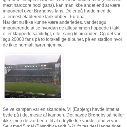
mest hardcore hooligans), kan man ikke andet end at være
imponeret over Brøndbys fans. De er på højde med de
allermest etablerede fanklubber i Europa.
Når det nu ikke kunne være anderledes, var det sgu
imponerende at se hvordan de allesammen hoppede i takt,
eller klappede samtidigt, eller sang til hinanden. Og det var
sgu 20000 fans på to forskellige tribuner, på en stadion hvor
de ikke normalt hører hjemme.
Selve kampen var en skandale. Vi (Esbjerg) havde intet at
byde på i det meste af kampen. Det havde Brøndby så heller
ikke, men de var bedre til at udnytte forsvarsfejl end vi var.
Selv med 5 mål (Brøndby vandt 3-2), føltes det i lange tider