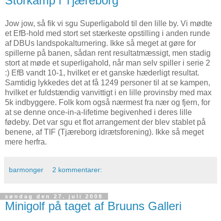
Storkamp i Tjæreborg
Jow jow, så fik vi sgu Superligabold til den lille by. Vi mødte
et EfB-hold med stort set stærkeste opstilling i anden runde
af DBUs landspokalturnering. Ikke så meget at gøre for
spillerne på banen, sådan rent resultatmæssigt, men stadig
stort at møde et superligahold, når man selv spiller i serie 2
:) EfB vandt 10-1, hvilket er et ganske hæderligt resultat.
Samtidig lykkedes det at få 1249 personer til at se kampen,
hvilket er fuldstændig vanvittigt i en lille provinsby med max
5k indbyggere. Folk kom også nærmest fra nær og fjern, for
at se denne once-in-a-lifetime begivenhed i deres lille
fødeby. Det var sgu et flot arrangement der blev stablet på
benene, af TIF (Tjæreborg idrætsforening). Ikke så meget
mere herfra.
barmonger
2 kommentarer:
søndag den 27. juli 2008
Minigolf på taget af Bruuns Galleri