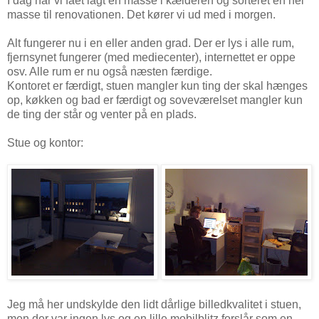
I dag har vi fået lagt en masse i kælderen og sorteret en hel
masse til renovationen. Det kører vi ud med i morgen.
Alt fungerer nu i en eller anden grad. Der er lys i alle rum,
fjernsynet fungerer (med mediecenter), internettet er oppe
osv. Alle rum er nu også næsten færdige.
Kontoret er færdigt, stuen mangler kun ting der skal hænges
op, køkken og bad er færdigt og soveværelset mangler kun
de ting der står og venter på en plads.
Stue og kontor:
Jeg må her undskylde den lidt dårlige billedkvalitet i stuen,
men der var ingen lys og en lille mobilblitz forslår som en