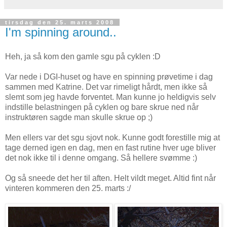
tirsdag den 25. marts 2008
I'm spinning around..
Heh, ja så kom den gamle sgu på cyklen :D
Var nede i DGI-huset og have en spinning prøvetime i dag
sammen med Katrine. Det var rimeligt hårdt, men ikke så
slemt som jeg havde forventet. Man kunne jo heldigvis selv
indstille belastningen på cyklen og bare skrue ned når
instruktøren sagde man skulle skrue op ;)
Men ellers var det sgu sjovt nok. Kunne godt forestille mig at
tage derned igen en dag, men en fast rutine hver uge bliver
det nok ikke til i denne omgang. Så hellere svømme :)
Og så sneede det her til aften. Helt vildt meget. Altid fint når
vinteren kommeren den 25. marts :/