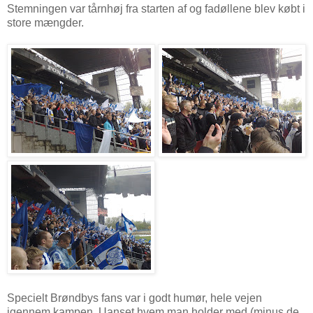
Stemningen var tårnhøj fra starten af og fadøllene blev købt i
store mængder.
Specielt Brøndbys fans var i godt humør, hele vejen
igennem kampen. Uanset hvem man holder med (minus de