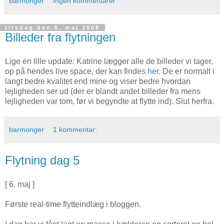
barmonger
Ingen kommentarer:
tirsdag den 6. maj 2008
Billeder fra flytningen
Lige en lille update: Katrine lægger alle de billeder vi tager,
op på hendes live space, der kan findes
her
. De er normalt i
langt bedre kvalitet end mine og viser bedre hvordan
lejligheden ser ud (der er blandt andet billeder fra mens
lejligheden var tom, før vi begyndte at flytte ind). Slut herfra.
barmonger
1 kommentar:
Flytning dag 5
[ 6. maj ]
Første real-time flytteindlæg i bloggen.