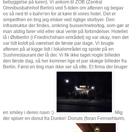
bebyggelse på turen). Vi ankom til ZOB (Zentral
Omnibusbahnhof Berlin) ved 5-tiden om aftenen og begav
os så ned til s-bahn'en for at køre til vores hotel. Det er
simpelthen en ting jeg elsker ved rigtige storbyer. Den
infrastruktur der findes, omkring busser/metro/tog, som gør at
man aldrig farer vild eller skal vente på forbindelser. Hotellet
lå i Østberlin (i Friedrichshain-området) og var okay, men det
var lidt koldt på værelset de første par dage. Vi brugte
aftenen på at kigge lidt i lokalområdet og spiste på en
Sushirestaurant der lå der. Vi fik ikke taget nogle billeder
den første dag, så her kommer lige et par skæge billeder fra
Berlin. Først en ting man ikke ser så ofte. Et firma der bruger
en smiley i deres navn :)
Mig
der spiser en donut fra Dunkin' Donuts (foran Fernsehturm,