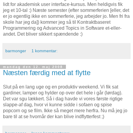
lidt for akademisk user interface-kursus. Men heldigvis fik
jeg et 10-tal :) Næste semester (efter sommerferien [eller, det
er jo egentlig ikke en sommerferie, jeg arbejder jo. Men fri fra
skole har jeg da]) kommer jeg så til Kontraktbaseret
Programmering og Advanced Topics in Software et-eller-
andet. Det bliver sikkert spændende :)
barmonger
1 kommentar:
mandag den 12. maj 2008
Næsten færdig med at flytte
Slut på en lang uge og en produktiv weekend. Vi fik sat
gardiner, lamper og hylder op over det hele i går (lørdag).
Det var sgu lækkert. Så i dag havde vi vores første rigtige
slappe-af dag, hvor vi kunne sidde i sofaen og spise
popcorn og se film. Ikke så meget mere herfra. Nu må jeg jo
bare til at se hvornår der kan blive indflytterfest ;)