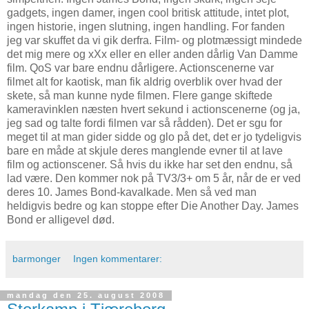
gadgets, ingen damer, ingen cool britisk attitude, intet plot,
ingen historie, ingen slutning, ingen handling. For fanden
jeg var skuffet da vi gik derfra. Film- og plotmæssigt mindede
det mig mere og xXx eller en eller anden dårlig Van Damme
film. QoS var bare endnu dårligere. Actionscenerne var
filmet alt for kaotisk, man fik aldrig overblik over hvad der
skete, så man kunne nyde filmen. Flere gange skiftede
kameravinklen næsten hvert sekund i actionscenerne (og ja,
jeg sad og talte fordi filmen var så rådden). Det er sgu for
meget til at man gider sidde og glo på det, det er jo tydeligvis
bare en måde at skjule deres manglende evner til at lave
film og actionscener. Så hvis du ikke har set den endnu, så
lad være. Den kommer nok på TV3/3+ om 5 år, når de er ved
deres 10. James Bond-kavalkade. Men så ved man
heldigvis bedre og kan stoppe efter Die Another Day. James
Bond er alligevel død.
barmonger
Ingen kommentarer:
mandag den 25. august 2008