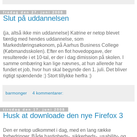
fredag den 27. juni 2008
Slut på uddannelsen
(ja, altså ikke min uddannelse) Katrine er netop blevet
færdig med hendes uddannelse, som
Markedsføringsøkonom, på Aarhus Business College
(Købmandsskolen). Efter en flot hovedopgave, der
resulterede i et 10-tal, er der i dag dimission på skolen. I
samme ombæring kan lige nævnes, at hun allerede har
fundet et job, hvor hun skal begynde den 1. juli. Det bliver
rigtigt spændende :) Stort tillykke herfra :)
barmonger
4 kommentarer:
tirsdag den 17. juni 2008
Husk at downloade den nye Firefox 3
Den er netop udkommet i dag, med en lang række
forbedringer. Både hastigheds-, sikkerheds-, usability- og