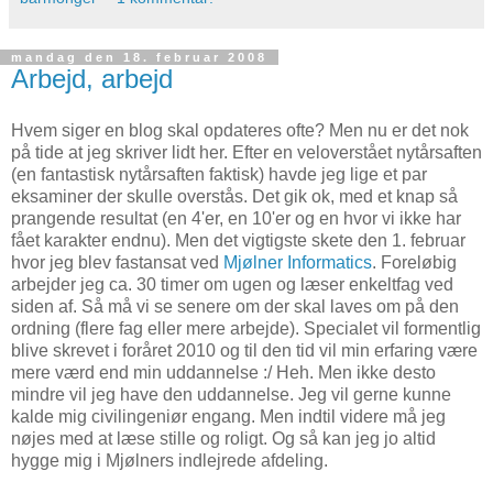
mandag den 18. februar 2008
Arbejd, arbejd
Hvem siger en blog skal opdateres ofte? Men nu er det nok
på tide at jeg skriver lidt her. Efter en veloverstået nytårsaften
(en fantastisk nytårsaften faktisk) havde jeg lige et par
eksaminer der skulle overstås. Det gik ok, med et knap så
prangende resultat (en 4'er, en 10'er og en hvor vi ikke har
fået karakter endnu). Men det vigtigste skete den 1. februar
hvor jeg blev fastansat ved
Mjølner Informatics
. Foreløbig
arbejder jeg ca. 30 timer om ugen og læser enkeltfag ved
siden af. Så må vi se senere om der skal laves om på den
ordning (flere fag eller mere arbejde). Specialet vil formentlig
blive skrevet i foråret 2010 og til den tid vil min erfaring være
mere værd end min uddannelse :/ Heh. Men ikke desto
mindre vil jeg have den uddannelse. Jeg vil gerne kunne
kalde mig civilingeniør engang. Men indtil videre må jeg
nøjes med at læse stille og roligt. Og så kan jeg jo altid
hygge mig i Mjølners indlejrede afdeling.