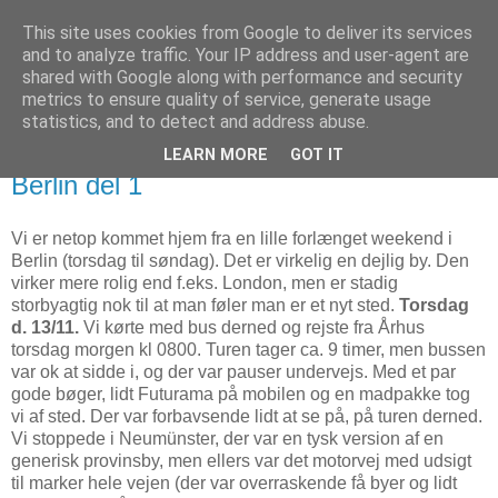
This site uses cookies from Google to deliver its services
Blogmonger
and to analyze traffic. Your IP address and user-agent are
shared with Google along with performance and security
metrics to ensure quality of service, generate usage
- nu med endnu mere ingeniør
statistics, and to detect and address abuse.
LEARN MORE
GOT IT
torsdag den 20. november 2008
Berlin del 1
Vi er netop kommet hjem fra en lille forlænget weekend i
Berlin (torsdag til søndag). Det er virkelig en dejlig by. Den
virker mere rolig end f.eks. London, men er stadig
storbyagtig nok til at man føler man er et nyt sted.
Torsdag
d. 13/11.
Vi kørte med bus derned og rejste fra Århus
torsdag morgen kl 0800. Turen tager ca. 9 timer, men bussen
var ok at sidde i, og der var pauser undervejs. Med et par
gode bøger, lidt Futurama på mobilen og en madpakke tog
vi af sted. Der var forbavsende lidt at se på, på turen derned.
Vi stoppede i Neumünster, der var en tysk version af en
generisk provinsby, men ellers var det motorvej med udsigt
til marker hele vejen (der var overraskende få byer og lidt