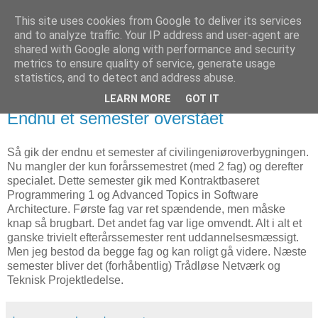
This site uses cookies from Google to deliver its services
Blogmonger
and to analyze traffic. Your IP address and user-agent are
shared with Google along with performance and security
metrics to ensure quality of service, generate usage
- nu med endnu mere ingeniør
statistics, and to detect and address abuse.
LEARN MORE
GOT IT
onsdag den 14. januar 2009
Endnu et semester overstået
Så gik der endnu et semester af civilingeniøroverbygningen.
Nu mangler der kun forårssemestret (med 2 fag) og derefter
specialet. Dette semester gik med Kontraktbaseret
Programmering 1 og Advanced Topics in Software
Architecture. Første fag var ret spændende, men måske
knap så brugbart. Det andet fag var lige omvendt. Alt i alt et
ganske trivielt efterårssemester rent uddannelsesmæssigt.
Men jeg bestod da begge fag og kan roligt gå videre. Næste
semester bliver det (forhåbentlig) Trådløse Netværk og
Teknisk Projektledelse.