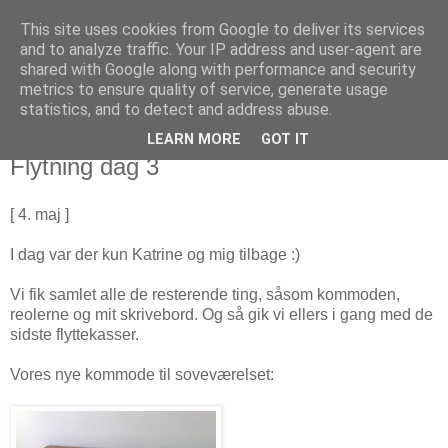
This site uses cookies from Google to deliver its services
Blogmonger
and to analyze traffic. Your IP address and user-agent are
shared with Google along with performance and security
metrics to ensure quality of service, generate usage
- nu med endnu mere ingeniør
statistics, and to detect and address abuse.
LEARN MORE
GOT IT
mandag den 5. maj 2008
Flytning dag 3
[ 4. maj ]
I dag var der kun Katrine og mig tilbage :)
Vi fik samlet alle de resterende ting, såsom kommoden,
reolerne og mit skrivebord. Og så gik vi ellers i gang med de
sidste flyttekasser.
Vores nye kommode til soveværelset: