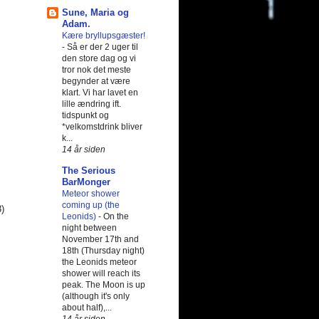
Sune, Maria og
Adam.
Kære bryllupsgæster!
-
Så er der 2 uger til
den store dag og vi
tror nok det meste
begynder at være
klart. Vi har lavet en
lille ændring ift.
tidspunkt og
*velkomstdrink bliver
k...
14 år siden
The Serious
BarMonger
Meteor shower
coming up (the
3)
Leonids)
-
On the
night between
November 17th and
18th (Thursday night)
the Leonids meteor
shower will reach its
peak. The Moon is up
(although it's only
about half),...
14 år siden