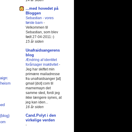
...med hovedet på
Bloggen
Sebastian - vores
første barn
-
Velkommen til
Sebastian, som blev
født 27-04-2011:-)
15 år siden
Unafraidsangerens
blog
Ændring af identitet
forårsager inaktivitet
-
Jeg har skiftet min
primære mailadresse
fra unafraidsanger [at]
gmail [dot] com til
marnemayn det
samme sted, fordi jeg
ikke længere synes, at
jeg kan iden...
med
16 år siden
Cand.Polyt i den
(blog)
virkelige verden
.com
-