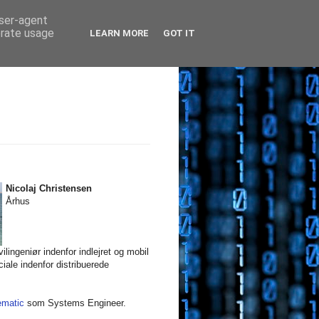
user-agent
erate usage
LEARN MORE
GOT IT
Nicolaj Christensen
Århus
ilingeniør indenfor indlejret og mobil
iale indenfor distribuerede
ematic
som Systems Engineer.