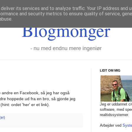
deliver its services and to analyze traffic. Your IP address and 
formance and security metrics to ensure quality of service, gen
abuse.
Blogmonger
- nu med endnu mere ingeniør
LIDT OM MIG
le andre en Facebook, så jeg har også
andre hoppede ud fra en bro, så gjorde jeg
Jeg er uddannet civ
(hint: ordet 'her' er et link).
software, med spec
realtidssystemer.
er)
Arbejder ved
Syst