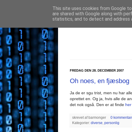
This site uses cookies from Google to 
are shared with Google along with per
statistics, and to detect and address 
FREDAG DEN 28. DECEMBER 2007
Oh noes, en fjæsbog
Ja de er sgu trist, men nu har al
oprettet en. Og ja, hvis alle de 
det nok også. Den er at finde
her
skrevet af
barmonger
0 kommentar(
Kategorier:
diverse
,
personlig