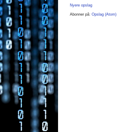
Nyere opslag
Abonner på:
Opslag (Atom)