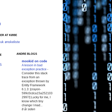
g
ER AT KØBE
uk ønskeliste
ANDRE BLOGS
E
mookid on code
SS
A lesson in bad
exception practice
-
Consider this stack
trace from an
exception thrown by
Entity Framework
6.1.3: [crayon-
599c0cdca15a252103
2997/] Lucky for me, I
know which tiny
change I mad...
8 år siden