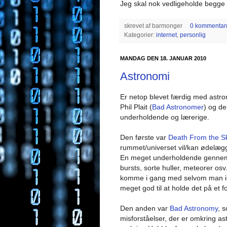
Jeg skal nok vedligeholde begge 
skrevet af
barmonger
0 kommentar(
Kategorier:
internet
,
personlig
MANDAG DEN 18. JANUAR 2010
Astronomi
Er netop blevet færdig med astr
Phil Plait (
Bad Astronomer
) og de
underholdende og lærerige.
Den første var
Death From the Sk
rummet/universet vil/kan ødelæg
En meget underholdende gennem
bursts, sorte huller, meteorer osv
komme i gang med selvom man ik
meget god til at holde det på et fo
Den anden var
Bad Astronomy
, 
misforståelser, der er omkring ast