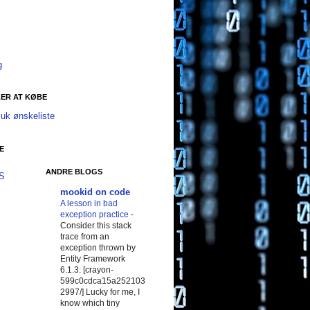
g
ER AT KØBE
uk ønskeliste
E
ANDRE BLOGS
SS
mookid on code
A lesson in bad
exception practice
-
Consider this stack
trace from an
exception thrown by
Entity Framework
6.1.3: [crayon-
599c0cdca15a252103
2997/] Lucky for me, I
know which tiny