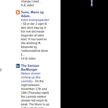
change I mad...
8 år siden
Sune, Maria og
Adam.
Kære bryllupsgæster!
-
Så er der 2 uger til
den store dag og vi
tror nok det meste
begynder at være
klart. Vi har lavet en
lille ændring ift.
tidspunkt og
*velkomstdrink bliver
k...
14 år siden
The Serious
BarMonger
3)
Meteor shower
coming up (the
Leonids)
-
On the
night between
November 17th and
18th (Thursday night)
the Leonids meteor
shower will reach its
peak. The Moon is up