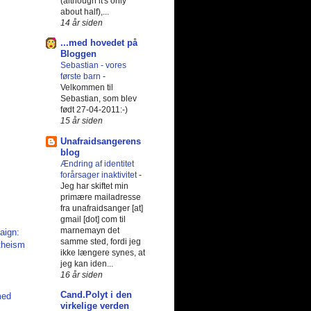
(although it's only
about half),...
14 år siden
...med hovedet på
Bloggen
Sebastian - vores
første barn
-
Velkommen til
Sebastian, som blev
født 27-04-2011:-)
15 år siden
Unafraidsangerens
blog
Ændring af identitet
forårsager inaktivitet
-
Jeg har skiftet min
primære mailadresse
fra unafraidsanger [at]
gmail [dot] com til
marnemayn det
samme sted, fordi jeg
ikke længere synes, at
jeg kan iden...
16 år siden
Cand.Polyt i den
med
virkelige verden