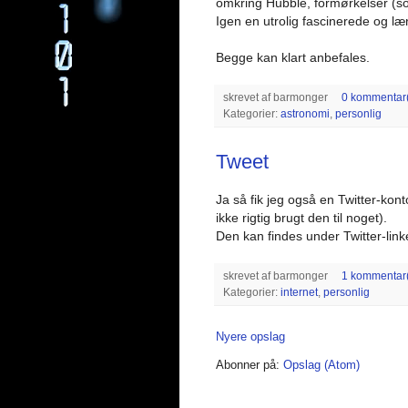
omkring Hubble, formørkelser (s
Igen en utrolig fascinerede og læ
Begge kan klart anbefales.
skrevet af
barmonger
0 kommentar(
Kategorier:
astronomi
,
personlig
Tweet
Ja så fik jeg også en Twitter-kont
ikke rigtig brugt den til noget).
Den kan findes under Twitter-linke
skrevet af
barmonger
1 kommentar(
Kategorier:
internet
,
personlig
Nyere opslag
Abonner på:
Opslag (Atom)