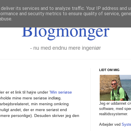
deliver its services and to analyze traffic. Your IP address and 
formance and security metrics to ensure quality of service, gen
abuse.
Blogmonger
- nu med endnu mere ingeniør
LIDT OM MIG
 er et link til højre under '
Min seriøse
ndeholde mine mere seriøse indlæg.
Jeg er uddannet civ
 arbejdsrelateret, min mening omkring
software, med spec
muligt andet, der er mere seriøst end
realtidssystemer.
 mere personlige). Desuden skriver jeg den
Arbejder ved
Syst