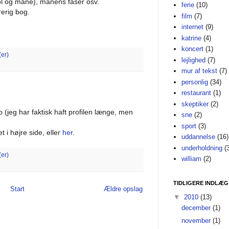
ol og måne), månens faser osv.
ferie
(10)
rerig bog.
film
(7)
internet
(9)
katrine
(4)
koncert
(1)
er)
lejlighed
(7)
mur af tekst
(7)
personlig
(34)
restaurant
(1)
skeptiker
(2)
o (jeg har faktisk haft profilen længe, men
sne
(2)
sport
(3)
t i højre side, eller
her
.
uddannelse
(16)
underholdning
(
er)
william
(2)
TIDLIGERE INDLÆG
Start
Ældre opslag
▼
2010
(13)
december
(1)
november
(1)