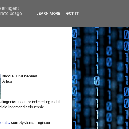
user-agent
erate usage
LEARN MORE
GOT IT
Nicolaj Christensen
Århus
ilingeniør indenfor indlejret og mobil
iale indenfor distribuerede
ematic
som Systems Engineer.