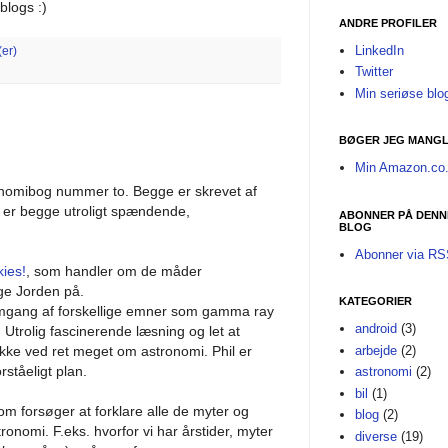
blogs :)
ANDRE PROFILER
LinkedIn
er)
Twitter
Min seriøse blo
BØGER JEG MANGL
Min Amazon.co.
onomibog nummer to. Begge er skrevet af
 er begge utroligt spændende,
ABONNER PÅ DENN
BLOG
Abonner via R
ies!
, som handler om de måder
ge Jorden på.
KATEGORIER
gang af forskellige emner som gamma ray
android
(3)
. Utrolig fascinerende læsning og let at
arbejde
(2)
ke ved ret meget om astronomi. Phil er
rståeligt plan.
astronomi
(2)
bil
(1)
som forsøger at forklare alle de myter og
blog
(2)
ronomi. F.eks. hvorfor vi har årstider, myter
diverse
(19)