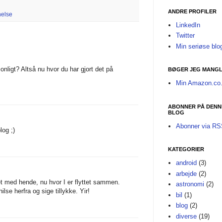
ANDRE PROFILER
else
LinkedIn
Twitter
Min seriøse blo
onligt? Altså nu hvor du har gjort det på
BØGER JEG MANGL
Min Amazon.co.
ABONNER PÅ DENN
BLOG
Abonner via R
log ;)
KATEGORIER
android
(3)
arbejde
(2)
et med hende, nu hvor I er flyttet sammen.
astronomi
(2)
ilse herfra og sige tillykke. Yir!
bil
(1)
blog
(2)
diverse
(19)