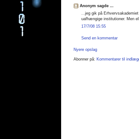
Anonym sagde ...
...jeg gik på Erhvervsakademie
uafhængige institutioner. Men ell
17/7/08 15:55
Send en kommentar
Nyere opslag
Abonner på:
Kommentarer til indlæg