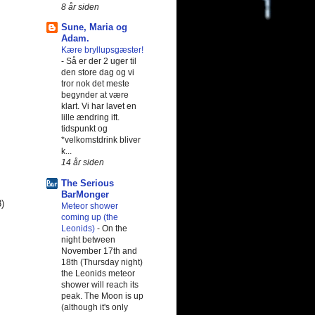
8 år siden
Sune, Maria og
Adam.
Kære bryllupsgæster!
-
Så er der 2 uger til
den store dag og vi
tror nok det meste
begynder at være
klart. Vi har lavet en
lille ændring ift.
tidspunkt og
*velkomstdrink bliver
k...
14 år siden
The Serious
BarMonger
3)
Meteor shower
coming up (the
Leonids)
-
On the
night between
November 17th and
18th (Thursday night)
the Leonids meteor
shower will reach its
peak. The Moon is up
(although it's only