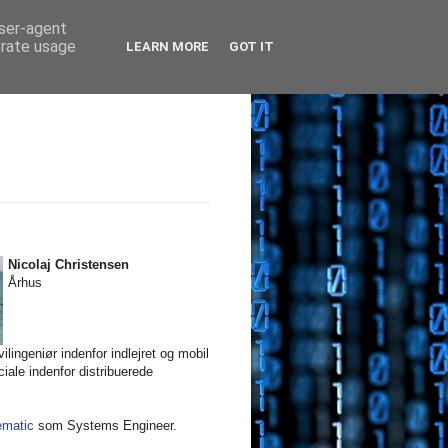
user-agent
erate usage
LEARN MORE
GOT IT
Nicolaj Christensen
Århus
ilingeniør indenfor indlejret og mobil
iale indenfor distribuerede
ematic
som Systems Engineer.