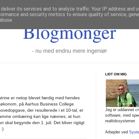
deliver its services and to analyze traffic. Your IP address and 
formance and security metrics to ensure quality of service, gen
abuse.
Blogmonger
- nu med endnu mere ingeniør
LIDT OM MIG
Katrine er netop blevet færdig med hendes
økonom, på Aarhus Business College
Jeg er uddannet civ
ovedopgave, der resulterede i et 10-tal, er
software, med spec
I samme ombæring kan lige nævnes, at hun
realtidssystemer.
n skal begynde den 1. juli. Det bliver rigtigt
:)
Arbejder ved
Syst