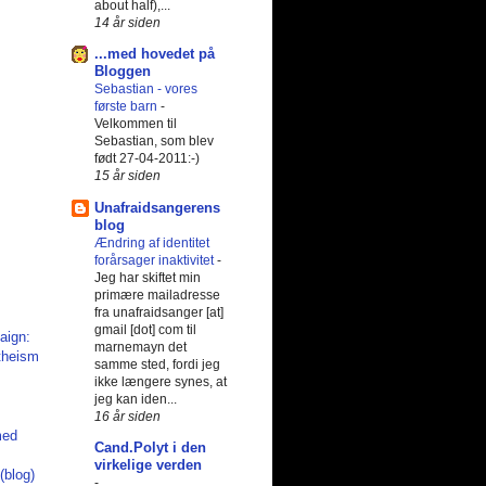
about half),...
14 år siden
...med hovedet på
Bloggen
Sebastian - vores
første barn
-
Velkommen til
Sebastian, som blev
født 27-04-2011:-)
15 år siden
Unafraidsangerens
blog
Ændring af identitet
forårsager inaktivitet
-
Jeg har skiftet min
primære mailadresse
fra unafraidsanger [at]
gmail [dot] com til
marnemayn det
samme sted, fordi jeg
ikke længere synes, at
jeg kan iden...
16 år siden
med
Cand.Polyt i den
virkelige verden
(blog)
-