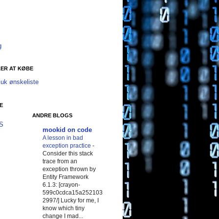
g
ER AT KØBE
uk ønskeliste
E
ANDRE BLOGS
SS
mookid on code
A lesson in bad
exception practice
-
Consider this stack
trace from an
exception thrown by
Entity Framework
6.1.3: [crayon-
599c0cdca15a252103
2997/] Lucky for me, I
know which tiny
change I mad...