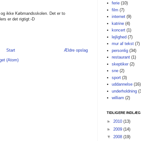
ferie
(10)
film
(7)
t og ikke Købmandsskolen. Det er to
internet
(9)
ers er det rigtigt:-D
katrine
(4)
koncert
(1)
lejlighed
(7)
mur af tekst
(7)
Start
Ældre opslag
personlig
(34)
restaurant
(1)
get (Atom)
skeptiker
(2)
sne
(2)
sport
(3)
uddannelse
(16)
underholdning
(
william
(2)
TIDLIGERE INDLÆG
►
2010
(13)
►
2009
(14)
▼
2008
(19)