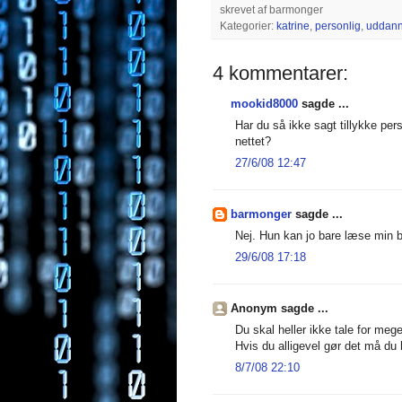
skrevet af
barmonger
Kategorier:
katrine
,
personlig
,
uddann
4 kommentarer:
mookid8000
sagde ...
Har du så ikke sagt tillykke pers
nettet?
27/6/08 12:47
barmonger
sagde ...
Nej. Hun kan jo bare læse min b
29/6/08 17:18
Anonym sagde ...
Du skal heller ikke tale for meg
Hvis du alligevel gør det må du h
8/7/08 22:10