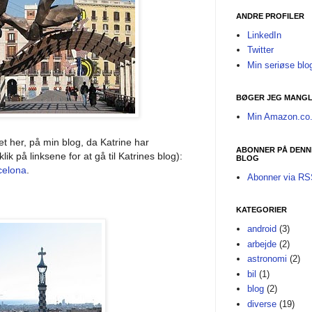
ANDRE PROFILER
LinkedIn
Twitter
Min seriøse blo
BØGER JEG MANGL
Min Amazon.co.
et her, på min blog, da Katrine har
ABONNER PÅ DENN
ik på linksene for at gå til Katrines blog):
BLOG
celona
.
Abonner via R
KATEGORIER
android
(3)
arbejde
(2)
astronomi
(2)
bil
(1)
blog
(2)
diverse
(19)