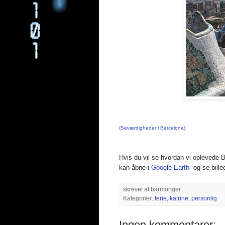
(Seværdigheder i Barcelona)
.
Hvis du vil se hvordan vi oplevede 
kan åbne i
Google Earth
og se billed
skrevet af
barmonger
Kategorier:
ferie
,
katrine
,
personlig
Ingen kommentarer: