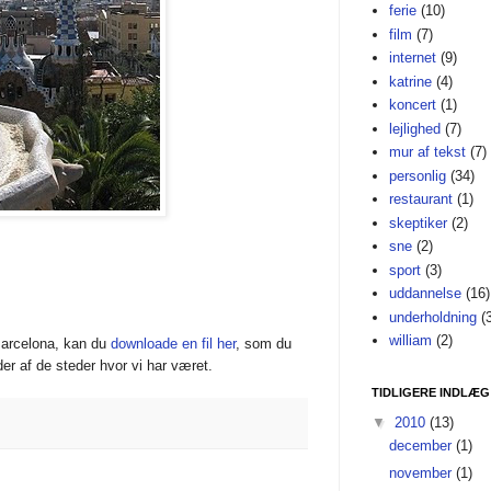
ferie
(10)
film
(7)
internet
(9)
katrine
(4)
koncert
(1)
lejlighed
(7)
mur af tekst
(7)
personlig
(34)
restaurant
(1)
skeptiker
(2)
sne
(2)
sport
(3)
uddannelse
(16)
underholdning
(
william
(2)
Barcelona, kan du
downloade en fil her
, som du
er af de steder hvor vi har været.
TIDLIGERE INDLÆG
▼
2010
(13)
december
(1)
november
(1)