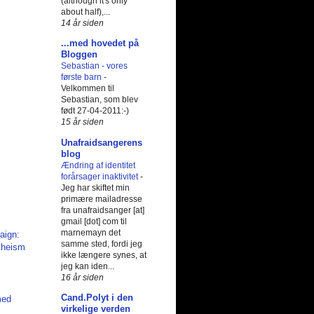
(although it's only
about half),...
14 år siden
...med hovedet på
Bloggen
Sebastian - vores
første barn
-
Velkommen til
Sebastian, som blev
født 27-04-2011:-)
15 år siden
Unafraidsangerens
blog
Ændring af identitet
forårsager inaktivitet
-
Jeg har skiftet min
primære mailadresse
fra unafraidsanger [at]
gmail [dot] com til
marnemayn det
samme sted, fordi jeg
ikke længere synes, at
jeg kan iden...
16 år siden
Cand.Polyt i den
med
virkelige verden