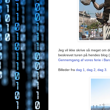
Jeg vil ikke skrive så meget om d
beskrevet turen på hendes blog (kl
Gennemgang af vores ferie i Bar
Billeder fra
dag 1
,
dag 2
,
dag 3
.