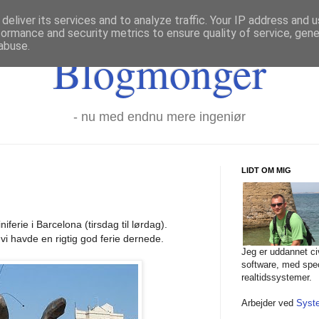
deliver its services and to analyze traffic. Your IP address and 
formance and security metrics to ensure quality of service, gen
abuse.
Blogmonger
- nu med endnu mere ingeniør
LIDT OM MIG
niferie i Barcelona (tirsdag til lørdag).
 vi havde en rigtig god ferie dernede.
Jeg er uddannet civ
software, med spec
realtidssystemer.
Arbejder ved
Syst