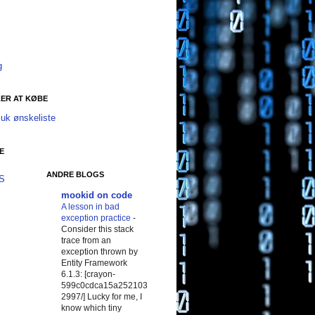
g
ER AT KØBE
uk ønskeliste
E
ANDRE BLOGS
SS
mookid on code
A lesson in bad
exception practice
-
Consider this stack
trace from an
exception thrown by
Entity Framework
6.1.3: [crayon-
599c0cdca15a252103
2997/] Lucky for me, I
know which tiny