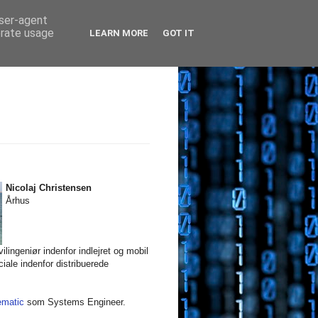
user-agent
erate usage
LEARN MORE
GOT IT
Nicolaj Christensen
Århus
ilingeniør indenfor indlejret og mobil
iale indenfor distribuerede
ematic
som Systems Engineer.