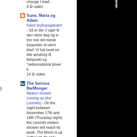
change I mad...
8 år siden
Sune, Maria og
Adam.
Kære bryllupsgæster!
-
Så er der 2 uger til
den store dag og vi
tror nok det meste
begynder at være
klart. Vi har lavet en
lille ændring ift.
tidspunkt og
*velkomstdrink bliver
k...
14 år siden
The Serious
BarMonger
3)
Meteor shower
coming up (the
Leonids)
-
On the
night between
November 17th and
18th (Thursday night)
the Leonids meteor
shower will reach its
peak. The Moon is up